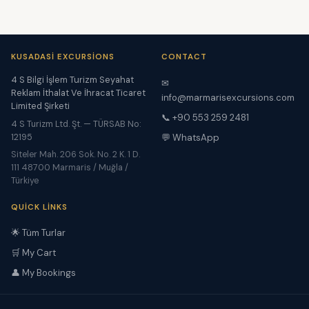
KUSADASI EXCURSIONS
CONTACT
4 S Bilgi İşlem Turizm Seyahat
✉
Reklam İthalat Ve İhracat Ticaret
info@marmarisexcursions.com
Limited Şirketi
📞 +90 553 259 2481
4 S Turizm Ltd. Şt. — TÜRSAB No:
12195
💬 WhatsApp
Siteler Mah. 206 Sok. No. 2 K. 1 D.
111 48700 Marmaris / Muğla /
Türkiye
QUICK LINKS
🌟 Tüm Turlar
🛒 My Cart
👤 My Bookings