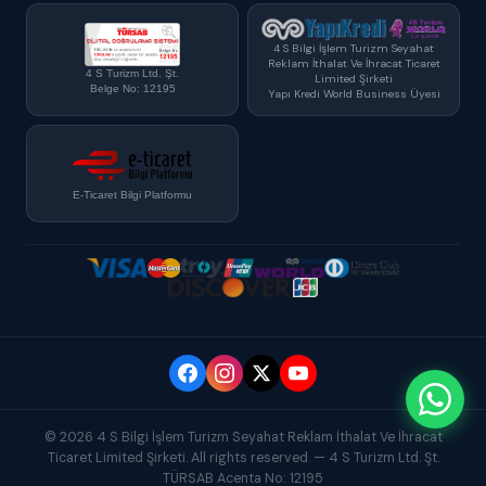
4 S Bilgi İşlem Turizm Seyahat
Reklam İthalat Ve İhracat Ticaret
4 S Turizm Ltd. Şt.
Limited Şirketi
Belge No: 12195
Yapı Kredi World Business Üyesi
E-Ticaret Bilgi Platformu
© 2026 4 S Bilgi İşlem Turizm Seyahat Reklam İthalat Ve İhracat
Ticaret Limited Şirketi. All rights reserved. — 4 S Turizm Ltd. Şt.
TÜRSAB Acenta No: 12195